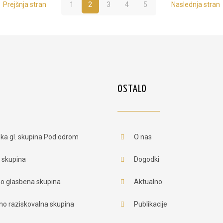
Prejšnja stran
1
2
3
4
5
Naslednja stran
OSTALO
ka gl. skupina Pod odrom
O nas
 skupina
Dogodki
no glasbena skupina
Aktualno
čno raziskovalna skupina
Publikacije