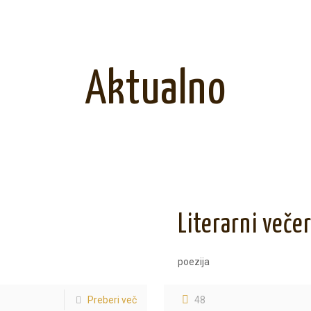
Aktualno
Literarni veče
poezija
Preberi več
48