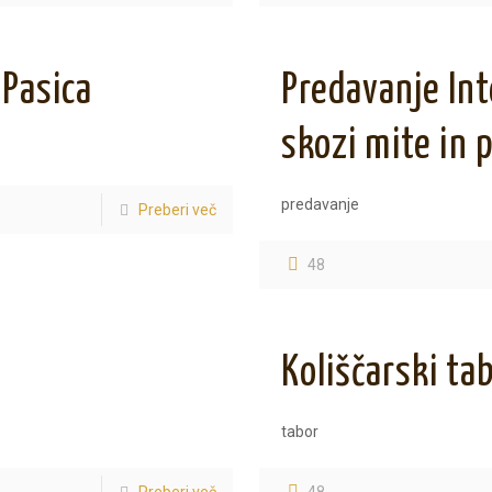
 Pasica
Predavanje Int
skozi mite in p
predavanje
Preberi več
48
Koliščarski ta
tabor