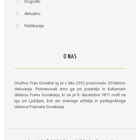
Dogodki
Aktualno
Publikacije
O NAS
Društvo Fran Govekar Ig je v letu 2012 praznovalo 20-letnico
delovanja. Poimenovali smo ga po pisatelju in kulturnem
delavcu Franu Govekarju, ki se je 9. decembra 1871 rodil na
Igu pri Ljubljani, kot sin znanega učitelja in pedagoškega
delavca Franceta Govekarja.