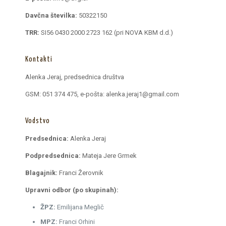
Davčna številka:
50322150
TRR:
SI56 0430 2000 2723 162 (pri NOVA KBM d.d.)
Kontakti
Alenka Jeraj, predsednica društva
GSM: 051 374 475, e-pošta: alenka.jeraj1@gmail.com
Vodstvo
Predsednica:
Alenka Jeraj
Podpredsednica:
Mateja Jere Grmek
Blagajnik:
Franci Žerovnik
Upravni odbor (po skupinah):
ŽPZ:
Emilijana Meglič
MPZ:
Franci Orhini