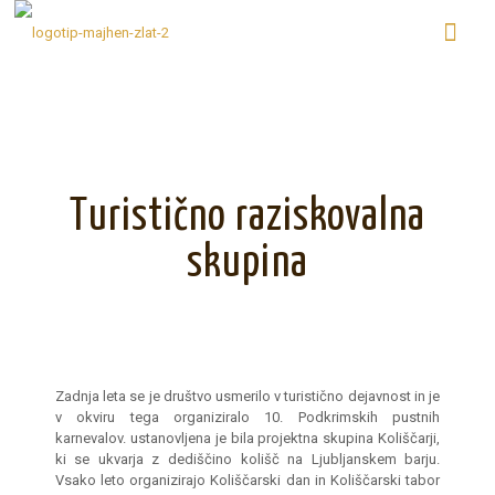
Turistično raziskovalna
skupina
Zadnja leta se je društvo usmerilo v turistično dejavnost in je
v okviru tega organiziralo 10. Podkrimskih pustnih
karnevalov. ustanovljena je bila projektna skupina Koliščarji,
ki se ukvarja z dediščino kolišč na Ljubljanskem barju.
Vsako leto organizirajo Koliščarski dan in Koliščarski tabor