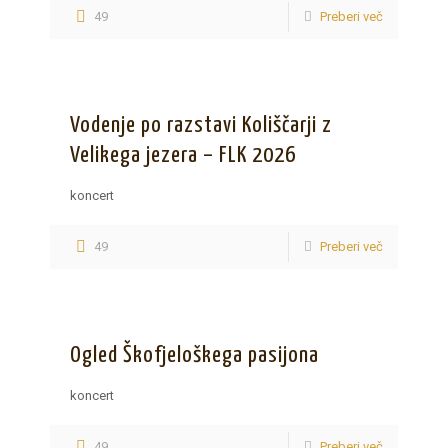
49
Preberi več
Vodenje po razstavi Koliščarji z
Velikega jezera – FLK 2026
koncert
49
Preberi več
Ogled Škofjeloškega pasijona
koncert
49
Preberi več