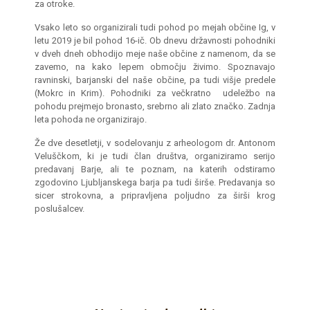
za otroke.
Vsako leto so organizirali tudi pohod po mejah občine Ig, v
letu 2019 je bil pohod 16-ič. Ob dnevu državnosti pohodniki
v dveh dneh obhodijo meje naše občine z namenom, da se
zavemo, na kako lepem območju živimo. Spoznavajo
ravninski, barjanski del naše občine, pa tudi višje predele
(Mokrc in Krim). Pohodniki za večkratno udeležbo na
pohodu prejmejo bronasto, srebrno ali zlato značko. Zadnja
leta pohoda ne organizirajo.
Že dve desetletji, v sodelovanju z arheologom dr. Antonom
Veluščkom, ki je tudi član društva, organiziramo serijo
predavanj Barje, ali te poznam, na katerih odstiramo
zgodovino Ljubljanskega barja pa tudi širše. Predavanja so
sicer strokovna, a pripravljena poljudno za širši krog
poslušalcev.