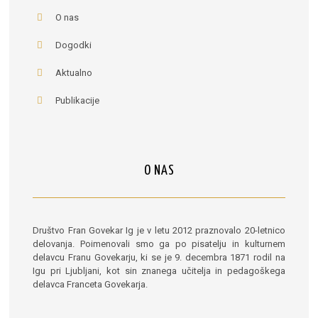
O nas
Dogodki
Aktualno
Publikacije
O NAS
Društvo Fran Govekar Ig je v letu 2012 praznovalo 20-letnico
delovanja. Poimenovali smo ga po pisatelju in kulturnem
delavcu Franu Govekarju, ki se je 9. decembra 1871 rodil na
Igu pri Ljubljani, kot sin znanega učitelja in pedagoškega
delavca Franceta Govekarja.