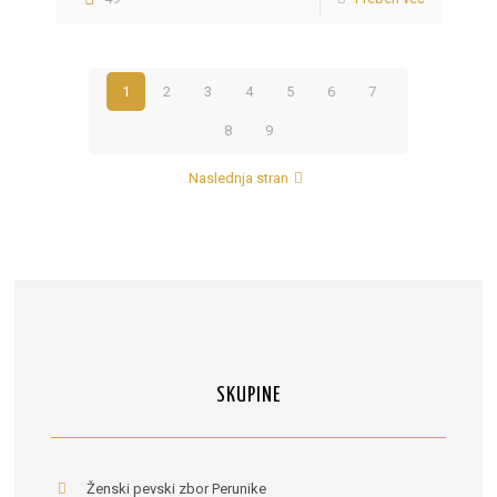
1
2
3
4
5
6
7
8
9
Naslednja stran
SKUPINE
Ženski pevski zbor Perunike