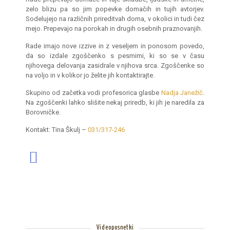
zelo blizu pa so jim popevke domačih in tujih avtorjev.
Sodelujejo na različnih prireditvah doma, v okolici in tudi čez
mejo. Prepevajo na porokah in drugih osebnih praznovanjih.
Rade imajo nove izzive in z veseljem in ponosom povedo,
da so izdale zgoščenko s pesmimi, ki so se v času
njihovega delovanja zasidrale v njihova srca. Zgoščenke so
na voljo in v kolikor jo želite jih kontaktirajte.
Skupino od začetka vodi profesorica glasbe
Nadja Janežič
.
Na zgoščenki lahko slišite nekaj priredb, ki jih je naredila za
Borovničke.
Kontakt: Tina Škulj –
031/317-246
Videoposnetki