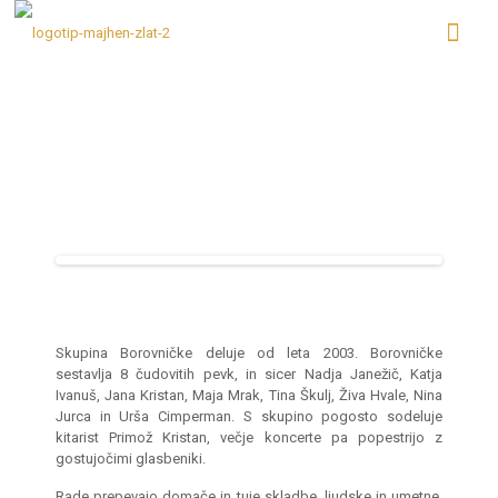
Skupina Borovničke deluje od leta 2003. Borovničke
sestavlja 8 čudovitih pevk, in sicer Nadja Janežič, Katja
Ivanuš, Jana Kristan, Maja Mrak, Tina Škulj, Živa Hvale, Nina
Jurca in Urša Cimperman. S skupino pogosto sodeluje
kitarist Primož Kristan, večje koncerte pa popestrijo z
gostujočimi glasbeniki.
Rade prepevajo domače in tuje skladbe, ljudske in umetne,