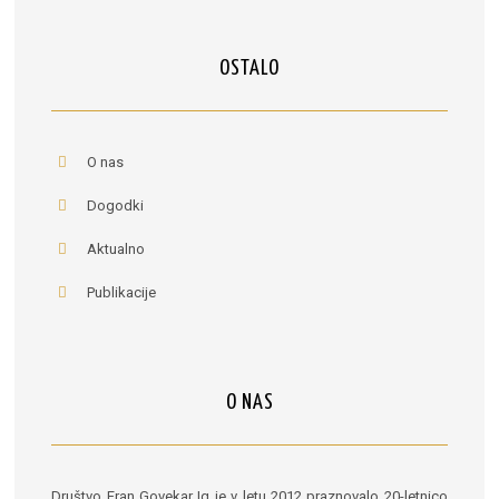
OSTALO
O nas
Dogodki
Aktualno
Publikacije
O NAS
Društvo Fran Govekar Ig je v letu 2012 praznovalo 20-letnico