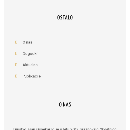
OSTALO
O nas
Dogodki
Aktualno
Publikacije
O NAS
Društvo Fran Govekar Ig je v letu 2012 praznovalo 20-letnico