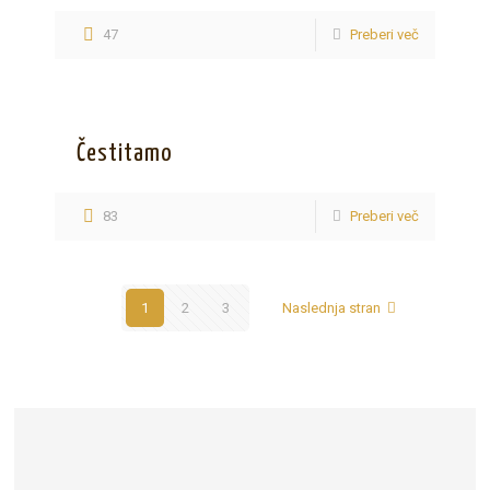
47
Preberi več
Čestitamo
83
Preberi več
1
2
3
Naslednja stran