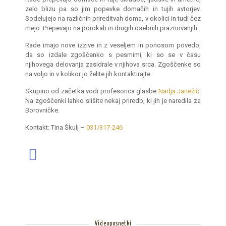
zelo blizu pa so jim popevke domačih in tujih avtorjev.
Sodelujejo na različnih prireditvah doma, v okolici in tudi čez
mejo. Prepevajo na porokah in drugih osebnih praznovanjih.
Rade imajo nove izzive in z veseljem in ponosom povedo,
da so izdale zgoščenko s pesmimi, ki so se v času
njihovega delovanja zasidrale v njihova srca. Zgoščenke so
na voljo in v kolikor jo želite jih kontaktirajte.
Skupino od začetka vodi profesorica glasbe
Nadja Janežič
.
Na zgoščenki lahko slišite nekaj priredb, ki jih je naredila za
Borovničke.
Kontakt: Tina Škulj –
031/317-246
Videoposnetki