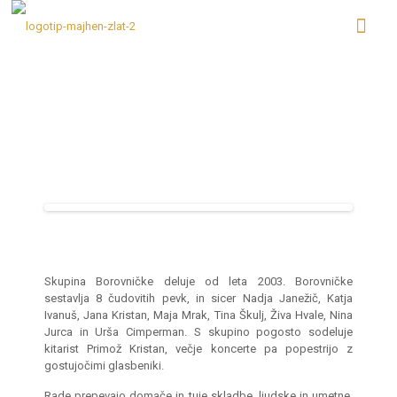
Skupina Borovničke deluje od leta 2003. Borovničke
sestavlja 8 čudovitih pevk, in sicer Nadja Janežič, Katja
Ivanuš, Jana Kristan, Maja Mrak, Tina Škulj, Živa Hvale, Nina
Jurca in Urša Cimperman. S skupino pogosto sodeluje
kitarist Primož Kristan, večje koncerte pa popestrijo z
gostujočimi glasbeniki.
Rade prepevajo domače in tuje skladbe, ljudske in umetne,