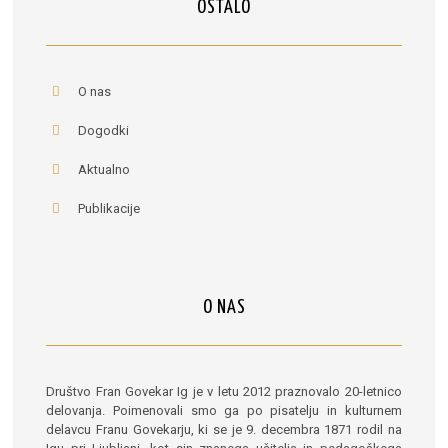
OSTALO
O nas
Dogodki
Aktualno
Publikacije
O NAS
Društvo Fran Govekar Ig je v letu 2012 praznovalo 20-letnico
delovanja. Poimenovali smo ga po pisatelju in kulturnem
delavcu Franu Govekarju, ki se je 9. decembra 1871 rodil na