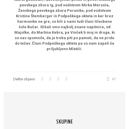
pevskega zbora Ig, pod vodstvom Mirka Merzela,
Ženskega pevskega zbora Perunike, pod vodstvom
Kristine Štemberger in Podpeškega okteta in ker brez
harmonike ne gre, so bili z nami tudi člani Glasbene
šole Bučar. Slišali smo najbolj znane napitnice, od
Majolke, do Martina Kebra, pa Vinček ti moj in druge, ki
so nas spomnile, da je treba piti po pameti, da ne pride
do težav. Člani Podpeškega okteta pa so nam zapeli še
priljubljeno Mlatiči.
Delite objavo
47
SKUPINE