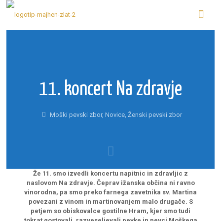
11. koncert Na zdravje
Moški pevski zbor
,
Novice
,
Ženski pevski zbor
Že 11. smo izvedli koncertu napitnic in zdravljic z
naslovom Na zdravje. Čeprav ižanska občina ni ravno
vinorodna, pa smo preko farnega zavetnika sv. Martina
povezani z vinom in martinovanjem malo drugače. S
petjem so obiskovalce gostilne Hram, kjer smo tudi
tokrat gostovali, razveseljevali pevke in pevci Moškega