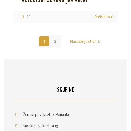
Februarski Govekarjev večer
83
Preberi več
1
2
Naslednja stran
SKUPINE
Ženski pevski zbor Perunike
Moški pevski zbor Ig