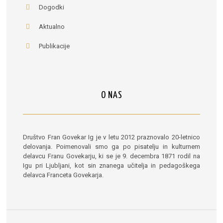
Dogodki
Aktualno
Publikacije
O NAS
Društvo Fran Govekar Ig je v letu 2012 praznovalo 20-letnico
delovanja. Poimenovali smo ga po pisatelju in kulturnem
delavcu Franu Govekarju, ki se je 9. decembra 1871 rodil na
Igu pri Ljubljani, kot sin znanega učitelja in pedagoškega
delavca Franceta Govekarja.